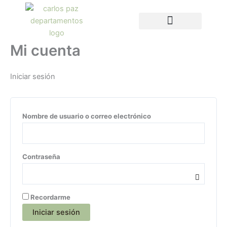
Ir
Requerido
Requerido
al
contenido
Mi cuenta
Iniciar sesión
Nombre de usuario o correo electrónico
Contraseña
Recordarme
Iniciar sesión