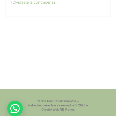
¿Olvidaste la contraseña?
RESERVAR
GALERÍA
CONTACTO
REGLAMENTO
RECOMENDACIONES
Carlos Paz Departamentos
–
todos los derechos reservados © 2023 –
Diseño Web
NB Redes